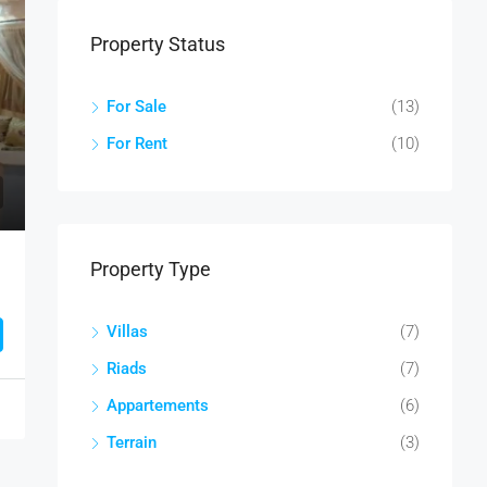
Property Status
For Sale
(13)
For Rent
(10)
Property Type
Villas
(7)
Riads
(7)
Appartements
(6)
Terrain
(3)