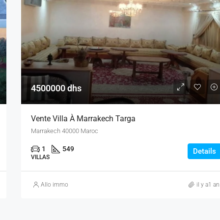
4500000 dhs
Vente Villa À Marrakech Targa
Marrakech 40000 Maroc
1
549
Details
VILLAS
Allo immo
il y a1 an