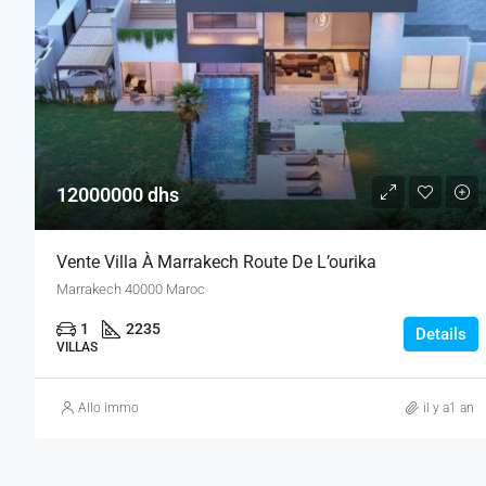
12000000 dhs
Vente Villa À Marrakech Route De L’ourika
Marrakech 40000 Maroc
1
2235
Details
VILLAS
Allo immo
il y a1 an