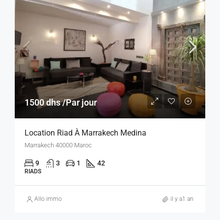
1500 dhs /Par jour
Location Riad À Marrakech Medina
Marrakech 40000 Maroc
9
3
1
42
RIADS
Allo immo
il y a1 an