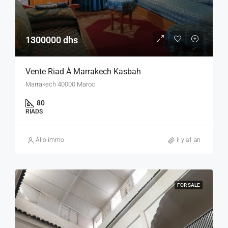
1300000 dhs
Vente Riad À Marrakech Kasbah
Marrakech 40000 Maroc
80
RIADS
Allo immo
il y a1 an
FOR SALE