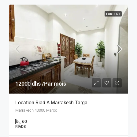
FOR RENT
12000 dhs /Par mois
Location Riad À Marrakech Targa
Marrakech 40000 Maroc
60
RIADS