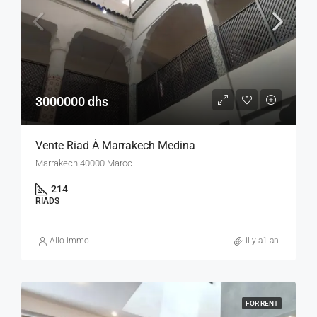
3000000 dhs
Vente Riad À Marrakech Medina
Marrakech 40000 Maroc
214
RIADS
Allo immo
il y a1 an
FOR RENT