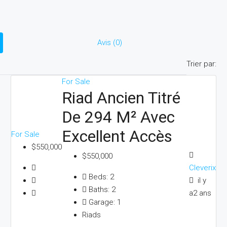
Avis (0)
Trier par:
For Sale
Riad Ancien Titré
De 294 M² Avec
Excellent Accès
For Sale
$550,000
$550,000
Cleverix
Beds:
2
il y
Baths:
2
a2 ans
Garage:
1
Riads