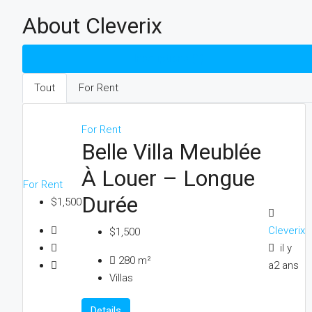
About Cleverix
Inscriptions (2)
Tout
For Rent
For Rent
Belle Villa Meublée
À Louer – Longue
For Rent
Durée
$1,500
Cleverix
$1,500
il y
280 m²
a2 ans
Villas
Details