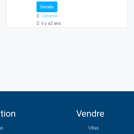
Details
Cleverix
il y a2 ans
tion
Vendre
as
Villas