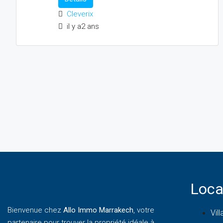
Cleverix
il y a2 ans
Loca
Bienvenue chez
Allo Immo Marrakech
, votre
Vill
partenaire pour trouver la propriété idéale à