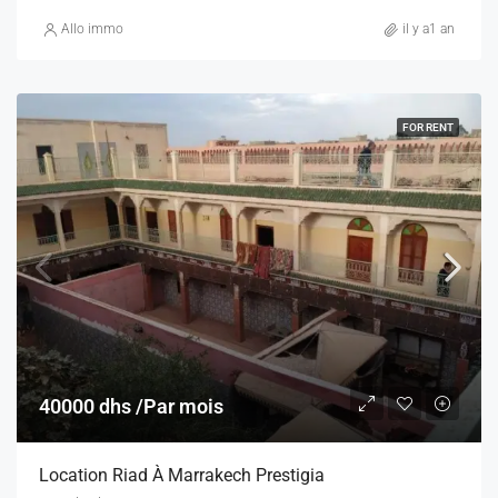
Allo immo
il y a1 an
FOR RENT
40000 dhs /Par mois
Location Riad À Marrakech Prestigia