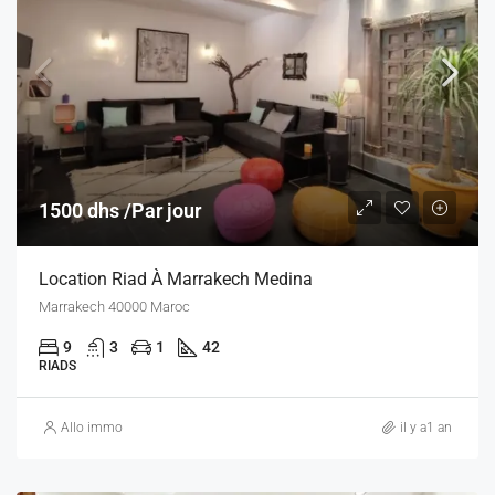
1500 dhs /Par jour
Location Riad À Marrakech Medina
Marrakech 40000 Maroc
9
3
1
42
RIADS
Allo immo
il y a1 an