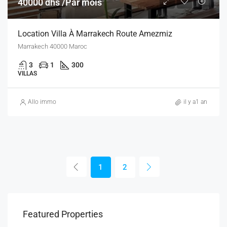
40000 dhs /Par mois
Location Villa À Marrakech Route Amezmiz
Marrakech 40000 Maroc
3
1
300
VILLAS
Allo immo
il y a1 an
1
2
Featured Properties