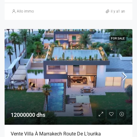
Allo immo
il y a1 an
FOR SALE
12000000 dhs
Vente Villa À Marrakech Route De L’ourika