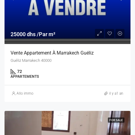
25000 dhs /Par m²
Vente Appartement À Marrakech Guéliz
Guéliz Marrakech 40000
72
APPARTEMENTS
Allo immo
il y a1 an
FOR SALE