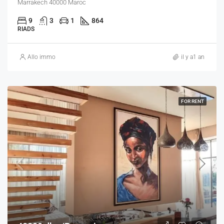
Marrakech 40000 Maroc
9
3
1
864
RIADS
Allo immo
il y a1 an
FOR RENT