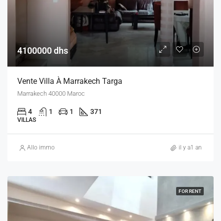
4100000 dhs
Vente Villa À Marrakech Targa
Marrakech 40000 Maroc
4
1
1
371
VILLAS
Allo immo
il y a1 an
FOR RENT