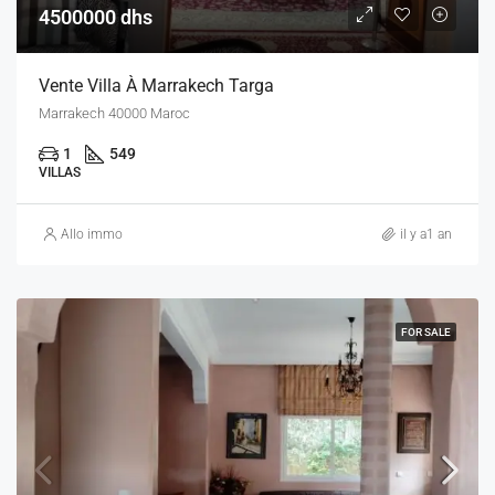
4500000 dhs
Vente Villa À Marrakech Targa
Marrakech 40000 Maroc
1
549
VILLAS
Allo immo
il y a1 an
FOR SALE