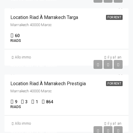
Location Riad À Marrakech Targa
FOR RENT
Marrakech 40000 Maroc
60
RIADS
Allo immo
il y a1 an
40000 dhs /Par mois
Location Riad À Marrakech Prestigia
FOR RENT
Marrakech 40000 Maroc
9
3
1
864
RIADS
Allo immo
il y a1 an
40000 dhs /Par mois