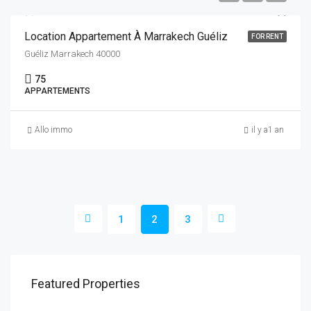
Location Appartement À Marrakech Guéliz
FOR RENT
Guéliz Marrakech 40000
75
APPARTEMENTS
Allo immo
il y a1 an
1
2
3
Featured Properties