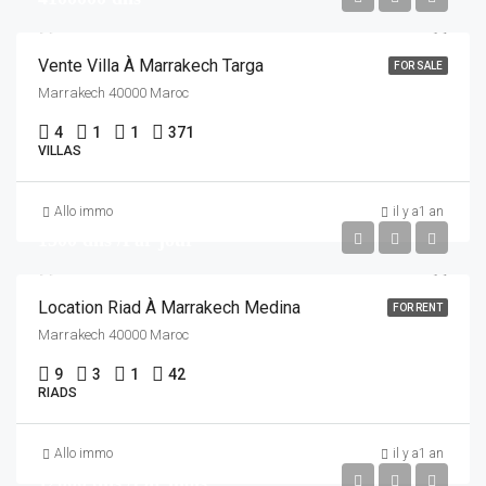
Vente Villa À Marrakech Targa
FOR SALE
Marrakech 40000 Maroc
4
1
1
371
VILLAS
Allo immo
il y a1 an
1500 dhs /Par jour
Location Riad À Marrakech Medina
FOR RENT
Marrakech 40000 Maroc
9
3
1
42
RIADS
Allo immo
il y a1 an
12000 dhs /Par mois