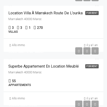
Location Villa À Marrakech Route De L’ourika
FOR RENT
Marrakech 40000 Maroc
3
3
1
270
VILLAS
Allo immo
il y a1 an
5500 dhs /Par mois
Superbe Appartement En Location Meublé
FOR RENT
Marrakech 40000 Maroc
55
APPARTEMENTS
Allo immo
il y a1 an
13000 dhs/ Jour