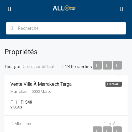
Propriétés
4500000 dhs
Trier par:
23 Properties
Ordre par défaut
Vente Villa À Marrakech Targa
FOR SALE
Marrakech 40000 Maroc
1
549
VILLAS
Allo immo
il y a1 an
4100000 dhs