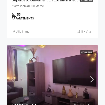
Superbe Appartement En Location Meublé
FOR RENT
Marrakech 40000 Maroc
55
APPARTEMENTS
Allo immo
il y a1 an
FOR RENT