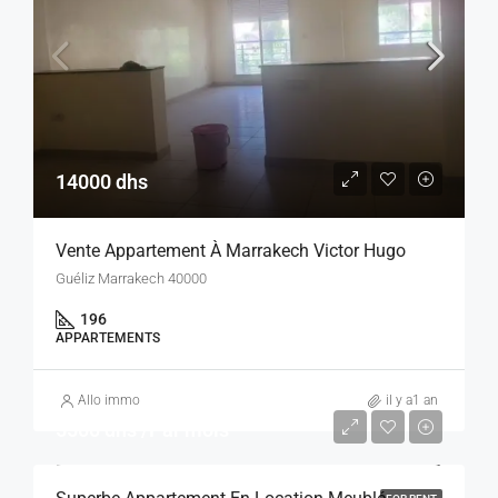
14000 dhs
Vente Appartement À Marrakech Victor Hugo
Guéliz Marrakech 40000
196
APPARTEMENTS
Allo immo
il y a1 an
5500 dhs /Par mois