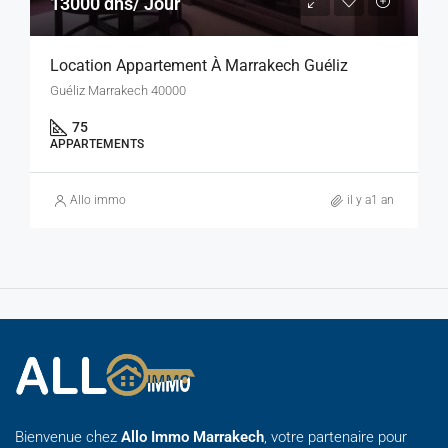
13000 dhs/ Jour
Location Appartement À Marrakech Guéliz
Guéliz Marrakech 40000
75
APPARTEMENTS
Allo immo
il y a1 an
Bienvenue chez
Allo Immo Marrakech
, votre partenaire pour